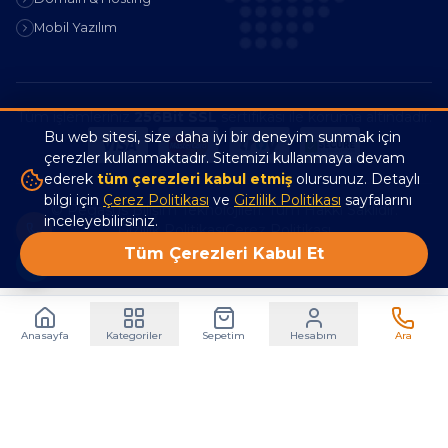
Mobil Yazılım
Tüm işlemleriniz
256Bit SSL
sertifikası ile koruma altındadır.
Bu web sitesi, size daha iyi bir deneyim sunmak için
çerezler kullanmaktadır. Sitemizi kullanmaya devam
ederek
tüm çerezleri kabul etmiş
olursunuz. Detaylı
bilgi için
Çerez Politikası
ve
Gizlilik Politikası
sayfalarını
© Pegasus Bilişim Teknolojileri. Tüm Hakkı Saklıdır.
inceleyebilirsiniz.
Gizlilik Politikası
Çerez Politikası
Tüm Çerezleri Kabul Et
Anasayfa
Kategoriler
Sepetim
Hesabım
Ara