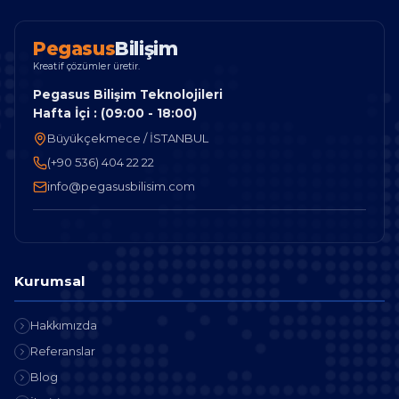
P
e
g
a
s
u
s
B
i
l
i
ş
i
m
Kreatif çözümler üretir.
Pegasus Bilişim Teknolojileri
Hafta İçi : (09:00 - 18:00)
Büyükçekmece / İSTANBUL
(+90 536) 404 22 22
info@pegasusbilisim.com
Kurumsal
Hakkımızda
Referanslar
Blog