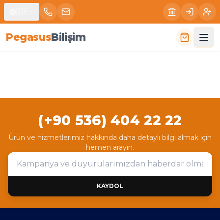
🇹🇷
P
e
g
a
s
u
s
B
i
l
i
ş
i
m
(+90 536) 404 22 22
Ürün ve hizmetlerimiz hakkında daha detaylı bilgi almak için
hemen arayın.
KAYDOL