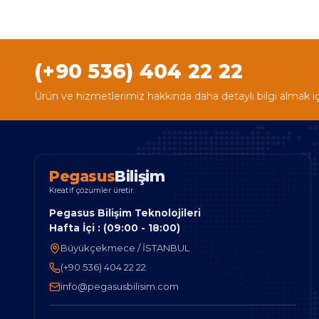
(+90 536) 404 22 22
Ürün ve hizmetlerimiz hakkında daha detaylı bilgi almak i
P
e
g
a
s
u
s
B
i
l
i
ş
i
m
Kreatif çözümler üretir.
Pegasus Bilişim Teknolojileri
Hafta İçi : (09:00 - 18:00)
Büyükçekmece / İSTANBUL
(+90 536) 404 22 22
info@pegasusbilisim.com