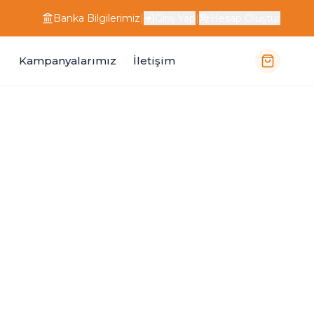
Banka Bilgilerimiz
|
Giriş Yap
|
Hesap Oluştur
Kampanyalarımız
İletişim