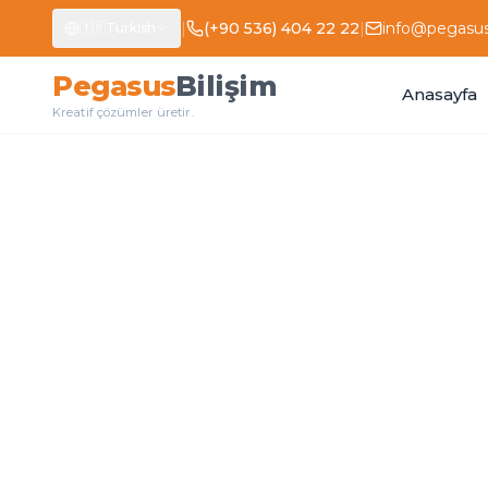
|
(+90 536) 404 22 22
|
info@pegasus
🇹🇷
Turkish
P
e
g
a
s
u
s
B
i
l
i
ş
i
m
Anasayfa
Kreatif çözümler üretir.