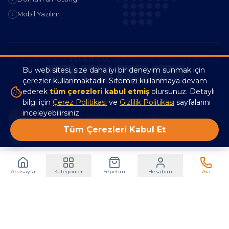
Mobil Yazılım
Tüm işlemleriniz
256Bit SSL
sertifikası ile koruma altındadır.
Bu web sitesi, size daha iyi bir deneyim sunmak için
çerezler kullanmaktadır. Sitemizi kullanmaya devam
ederek
tüm çerezleri kabul etmiş
olursunuz. Detaylı
bilgi için
Çerez Politikası
ve
Gizlilik Politikası
sayfalarını
© Pegasus Bilişim Teknolojileri. Tüm Hakkı Saklıdır.
inceleyebilirsiniz.
Gizlilik Politikası
Çerez Politikası
Tüm Çerezleri Kabul Et
Anasayfa
Kategoriler
Sepetim
Hesabım
Ara