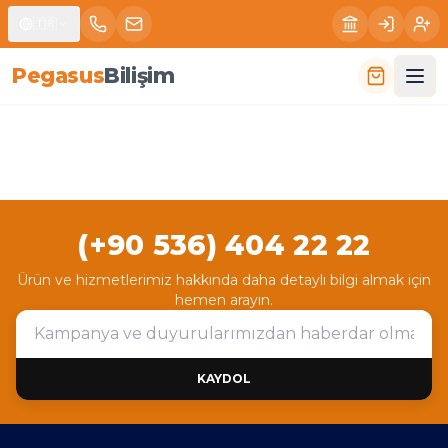
🇹🇷
P
e
g
a
s
u
s
B
i
l
i
ş
i
m
(+90 536) 404 22 22
Ürün ve hizmetlerimiz hakkında daha detaylı bilgi almak için
hemen arayın.
KAYDOL