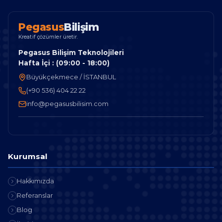
P
e
g
a
s
u
s
B
i
l
i
ş
i
m
Kreatif çözümler üretir.
Pegasus Bilişim Teknolojileri
Hafta İçi : (09:00 - 18:00)
Büyükçekmece / İSTANBUL
(+90 536) 404 22 22
info@pegasusbilisim.com
Kurumsal
Hakkımızda
Referanslar
Blog